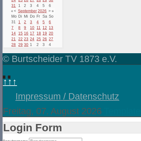
31
1
2
3
4
5
6
«
<
September
2026
>
»
Mo
Di
Mi
Do
Fr
Sa
So
31
1
2
3
4
5
6
7
8
9
10
11
12
13
14
15
16
17
18
19
20
21
22
23
24
25
26
27
28
29
30
1
2
3
4
© Burtscheider TV 1873 e.V.
↑↑↑
Impressum / Datenschutz
Freitag, 07. August 2026
Template
Login Form