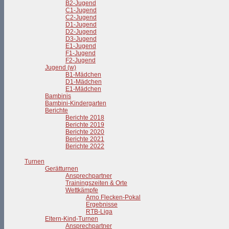
B2-Jugend
C1-Jugend
C2-Jugend
D1-Jugend
D2-Jugend
D3-Jugend
E1-Jugend
F1-Jugend
F2-Jugend
Jugend (w)
B1-Mädchen
D1-Mädchen
E1-Mädchen
Bambinis
Bambini-Kindergarten
Berichte
Berichte 2018
Berichte 2019
Berichte 2020
Berichte 2021
Berichte 2022
Turnen
Gerätturnen
Ansprechpartner
Trainingszeiten & Orte
Wettkämpfe
Arno Flecken-Pokal
Ergebnisse
RTB-Liga
Eltern-Kind-Turnen
Ansprechpartner