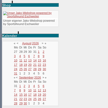
Shop
Unser eigener Jako-Webshop powered
by Sportsfreund Eschweiler
Kalender
«
<
August
2026
>
»
Mo
Di
Mi
Do
Fr
Sa
So
27
28
29
30
31
1
2
3
4
5
6
7
8
9
10
11
12
13
14
15
16
17
18
19
20
21
22
23
24
25
26
27
28
29
30
31
1
2
3
4
5
6
«
<
September
2026
>
»
Mo
Di
Mi
Do
Fr
Sa
So
31
1
2
3
4
5
6
7
8
9
10
11
12
13
14
15
16
17
18
19
20
21
22
23
24
25
26
27
28
29
30
1
2
3
4