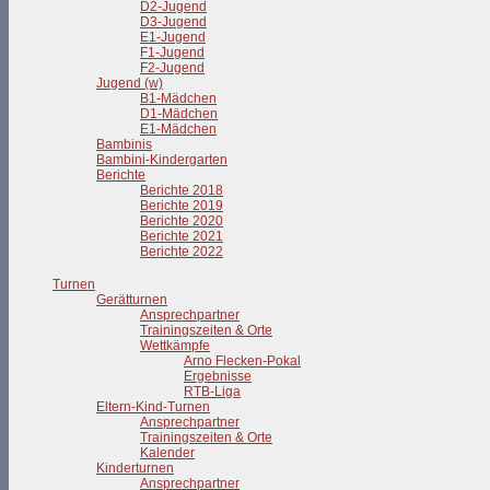
D2-Jugend
D3-Jugend
E1-Jugend
F1-Jugend
F2-Jugend
Jugend (w)
B1-Mädchen
D1-Mädchen
E1-Mädchen
Bambinis
Bambini-Kindergarten
Berichte
Berichte 2018
Berichte 2019
Berichte 2020
Berichte 2021
Berichte 2022
Turnen
Gerätturnen
Ansprechpartner
Trainingszeiten & Orte
Wettkämpfe
Arno Flecken-Pokal
Ergebnisse
RTB-Liga
Eltern-Kind-Turnen
Ansprechpartner
Trainingszeiten & Orte
Kalender
Kinderturnen
Ansprechpartner