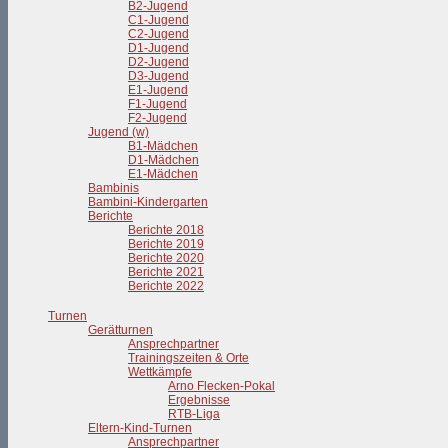
B2-Jugend
C1-Jugend
C2-Jugend
D1-Jugend
D2-Jugend
D3-Jugend
E1-Jugend
F1-Jugend
F2-Jugend
Jugend (w)
B1-Mädchen
D1-Mädchen
E1-Mädchen
Bambinis
Bambini-Kindergarten
Berichte
Berichte 2018
Berichte 2019
Berichte 2020
Berichte 2021
Berichte 2022
Turnen
Gerätturnen
Ansprechpartner
Trainingszeiten & Orte
Wettkämpfe
Arno Flecken-Pokal
Ergebnisse
RTB-Liga
Eltern-Kind-Turnen
Ansprechpartner