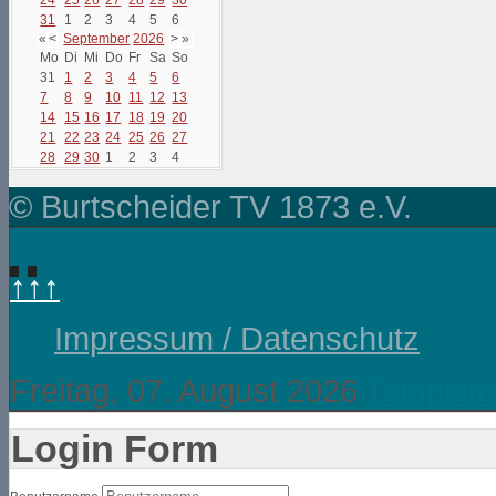
31
1
2
3
4
5
6
«
<
September
2026
>
»
Mo
Di
Mi
Do
Fr
Sa
So
31
1
2
3
4
5
6
7
8
9
10
11
12
13
14
15
16
17
18
19
20
21
22
23
24
25
26
27
28
29
30
1
2
3
4
© Burtscheider TV 1873 e.V.
↑↑↑
Impressum / Datenschutz
Freitag, 07. August 2026
Template
Login Form